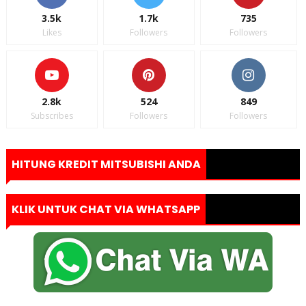
3.5k
1.7k
735
Likes
Followers
Followers
2.8k
524
849
Subscribes
Followers
Followers
HITUNG KREDIT MITSUBISHI ANDA
KLIK UNTUK CHAT VIA WHATSAPP