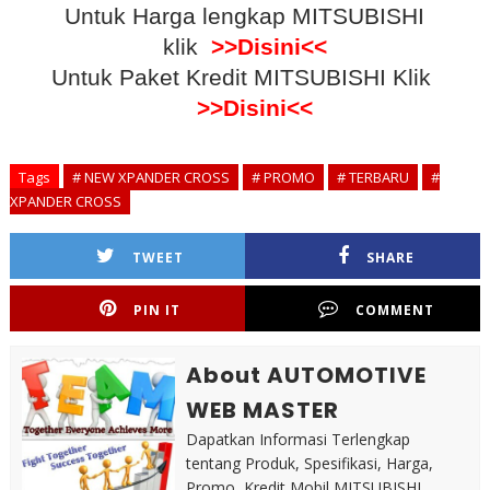
Untuk Harga lengkap MITSUBISHI
klik
>>Disini<<
Untuk Paket Kredit MITSUBISHI Klik
>>Disini<<
Tags
# NEW XPANDER CROSS
# PROMO
# TERBARU
#
XPANDER CROSS
TWEET
SHARE
PIN IT
COMMENT
About AUTOMOTIVE
WEB MASTER
Dapatkan Informasi Terlengkap
tentang Produk, Spesifikasi, Harga,
Promo, Kredit Mobil MITSUBISHI