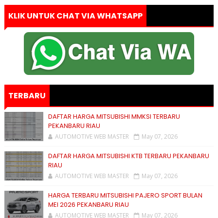
KLIK UNTUK CHAT VIA WHATSAPP
TERBARU
DAFTAR HARGA MITSUBISHI MMKSI TERBARU
PEKANBARU RIAU
AUTOMOTIVE WEB MASTER
May 07, 2026
DAFTAR HARGA MITSUBISHI KTB TERBARU PEKANBARU
RIAU
AUTOMOTIVE WEB MASTER
May 07, 2026
HARGA TERBARU MITSUBISHI PAJERO SPORT BULAN
MEI 2026 PEKANBARU RIAU
AUTOMOTIVE WEB MASTER
May 07, 2026