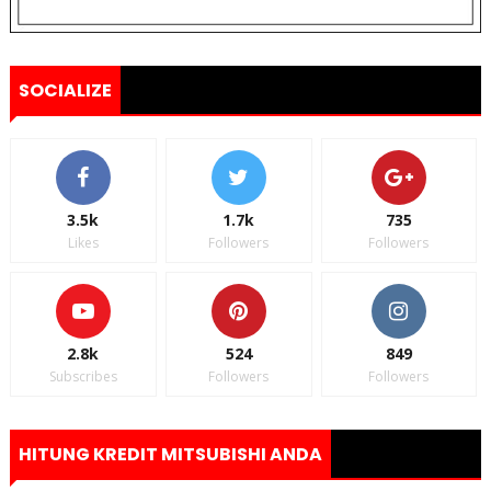
SOCIALIZE
3.5k
1.7k
735
Likes
Followers
Followers
2.8k
524
849
Subscribes
Followers
Followers
HITUNG KREDIT MITSUBISHI ANDA