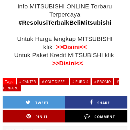
info MITSUBISHI ONLINE Terbaru
Terpercaya
#ResolusiTerbaikBeliMitsubishi
Untuk Harga lengkap MITSUBISHI
klik
>>Disini<<
Untuk Paket Kredit MITSUBISHI klik
>>Disini<<
Tags
# CANTER
# COLT DIESEL
# EURO 4
# PROMO
#
TERBARU
TWEET
SHARE
PIN IT
COMMENT