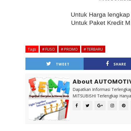
Untuk Harga lengka
Untuk Paket Kredit
Tags
# FUSO
# PROMO
# TERBARU
TWEET
SHARE
About AUTOMOTI
Dapatkan Informasi Terlengkap
MITSUBISHI Terlengkap Hanya 