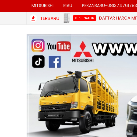
MITSUBISHI
RIAU
PEKANBARU-081374761783
TERBARU
DAFTAR HARGA MITSUBISHI 
DESTINATOR