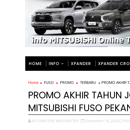
HOME
INFO
XPANDER
XPANDER CRO
Home
FUSO
PROMO
TERBARU
PROMO AKHIR T
PROMO AKHIR TAHUN J
MITSUBISHI FUSO PEKA
AUTOMOTIVE WEB MASTER
Desember 19, 2020
FU