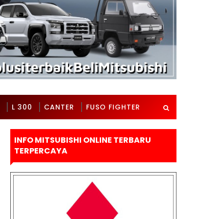
L 300
CANTER
FUSO FIGHTER
INFO MITSUBISHI ONLINE TERBARU
TERPERCAYA