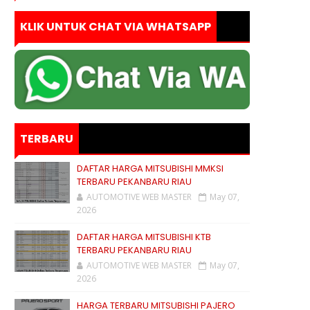
KLIK UNTUK CHAT VIA WHATSAPP
TERBARU
DAFTAR HARGA MITSUBISHI MMKSI
TERBARU PEKANBARU RIAU
AUTOMOTIVE WEB MASTER
May 07,
2026
DAFTAR HARGA MITSUBISHI KTB
TERBARU PEKANBARU RIAU
AUTOMOTIVE WEB MASTER
May 07,
2026
HARGA TERBARU MITSUBISHI PAJERO