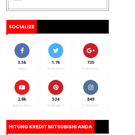
SOCIALIZE
3.5k
1.7k
735
Likes
Followers
Followers
2.8k
524
849
Subscribes
Followers
Followers
HITUNG KREDIT MITSUBISHI ANDA