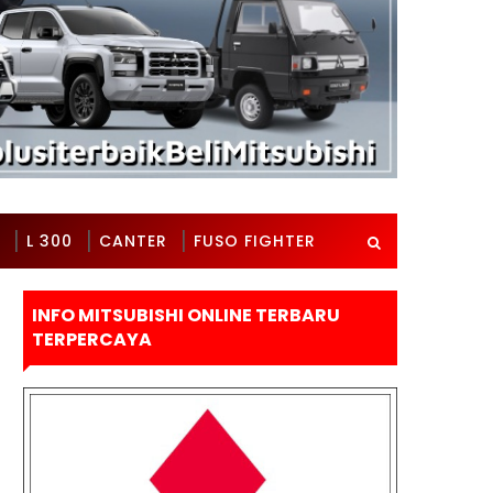
L 300
CANTER
FUSO FIGHTER
INFO MITSUBISHI ONLINE TERBARU
TERPERCAYA