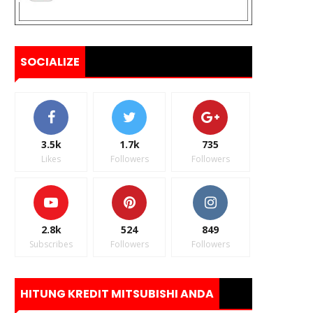
SOCIALIZE
3.5k
1.7k
735
Likes
Followers
Followers
2.8k
524
849
Subscribes
Followers
Followers
HITUNG KREDIT MITSUBISHI ANDA