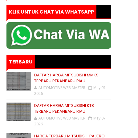
KLIK UNTUK CHAT VIA WHATSAPP
TERBARU
DAFTAR HARGA MITSUBISHI MMKSI
TERBARU PEKANBARU RIAU
AUTOMOTIVE WEB MASTER
May 07,
2026
DAFTAR HARGA MITSUBISHI KTB
TERBARU PEKANBARU RIAU
AUTOMOTIVE WEB MASTER
May 07,
2026
HARGA TERBARU MITSUBISHI PAJERO