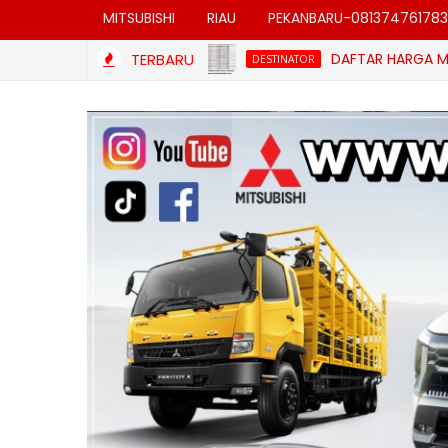
MITSUBISHI
RIAU
PEKANBARU-081374761783
TERBARU
DAFTAR HARGA MITSUBISHI
DESTINATOR