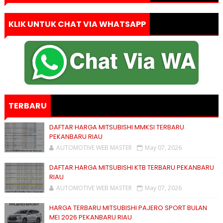
KLIK UNTUK CHAT VIA WHATSAPP
TERBARU
DAFTAR HARGA MITSUBISHI MMKSI TERBARU
PEKANBARU RIAU
AUTOMOTIVE WEB MASTER
May 07, 2026
DAFTAR HARGA MITSUBISHI KTB TERBARU PEKANBARU
RIAU
AUTOMOTIVE WEB MASTER
May 07, 2026
HARGA TERBARU MITSUBISHI PAJERO SPORT BULAN
MEI 2026 PEKANBARU RIAU