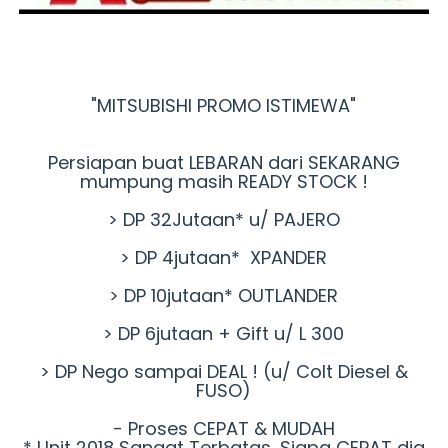
"MITSUBISHI PROMO ISTIMEWA"
Persiapan buat LEBARAN dari SEKARANG
mumpung masih READY STOCK !
> DP 32Jutaan* u/ PAJERO
> DP 4jutaan* XPANDER
> DP 10jutaan* OUTLANDER
> DP 6jutaan + Gift u/ L 300
> DP Nego sampai DEAL ! (u/ Colt Diesel &
FUSO)
- Proses CEPAT & MUDAH
* Unit 2018 Sangat Terbatas, Siapa CEPAT dia