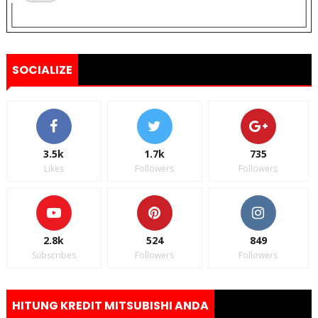
SOCIALIZE
3.5k
1.7k
735
Likes
Followers
Followers
2.8k
524
849
Subscribes
Followers
Followers
HITUNG KREDIT MITSUBISHI ANDA