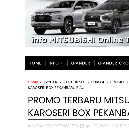
HOME
INFO
XPANDER
XPANDER CRO
Home
CANTER
COLT DIESEL
EURO 4
PROMO
KAROSERI BOX PEKANBARU RIAU
PROMO TERBARU MITSUB
KAROSERI BOX PEKANB
AUTOMOTIVE WEB MASTER
April 29, 2024
CANTER,