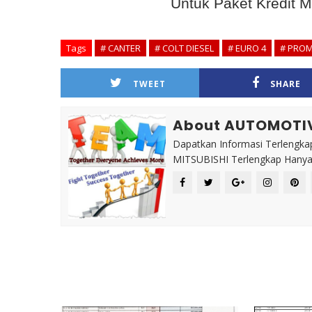
Untuk Paket Kredit
Tags
# CANTER
# COLT DIESEL
# EURO 4
# PRO
TWEET
SHARE
About AUTOMOTI
Dapatkan Informasi Terlengkap
MITSUBISHI Terlengkap Hanya 