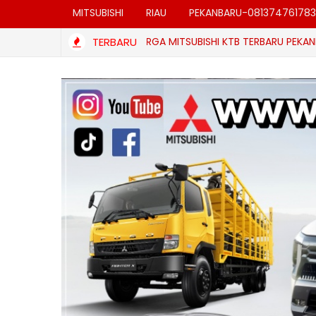
MITSUBISHI
RIAU
PEKANBARU-081374761783
DAFTAR HARGA MITSUBISHI KTB TERBARU PEKANBARU RIA
TERBARU
CANTER