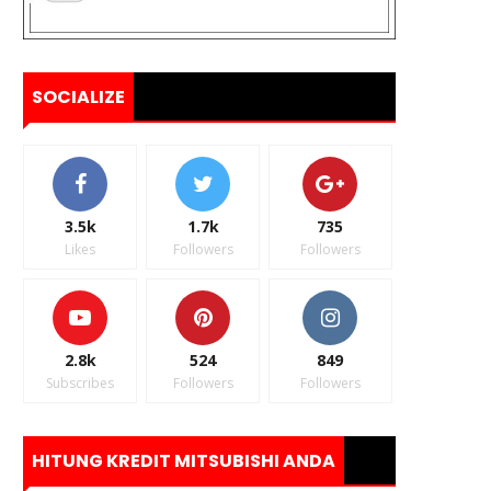
SOCIALIZE
3.5k
1.7k
735
Likes
Followers
Followers
2.8k
524
849
Subscribes
Followers
Followers
HITUNG KREDIT MITSUBISHI ANDA