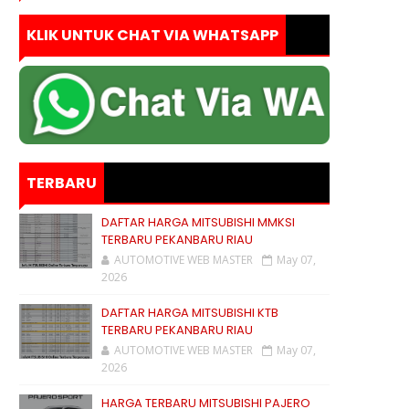
KLIK UNTUK CHAT VIA WHATSAPP
TERBARU
DAFTAR HARGA MITSUBISHI MMKSI
TERBARU PEKANBARU RIAU
AUTOMOTIVE WEB MASTER
May 07,
2026
DAFTAR HARGA MITSUBISHI KTB
TERBARU PEKANBARU RIAU
AUTOMOTIVE WEB MASTER
May 07,
2026
HARGA TERBARU MITSUBISHI PAJERO