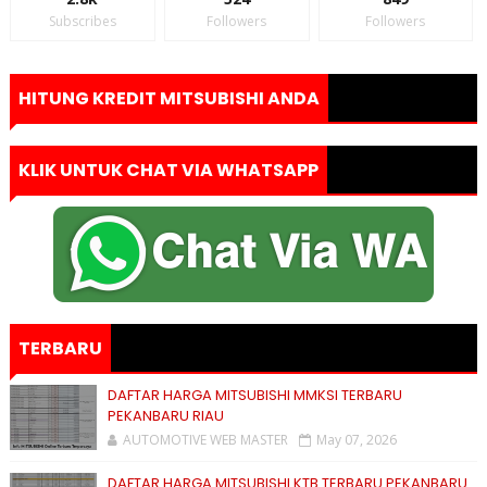
Subscribes
Followers
Followers
HITUNG KREDIT MITSUBISHI ANDA
KLIK UNTUK CHAT VIA WHATSAPP
TERBARU
DAFTAR HARGA MITSUBISHI MMKSI TERBARU
PEKANBARU RIAU
AUTOMOTIVE WEB MASTER
May 07, 2026
DAFTAR HARGA MITSUBISHI KTB TERBARU PEKANBARU