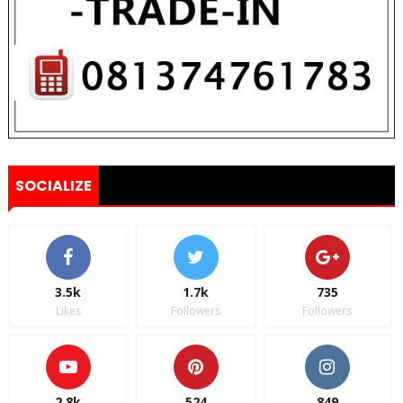
SOCIALIZE
3.5k
1.7k
735
Likes
Followers
Followers
2.8k
524
849