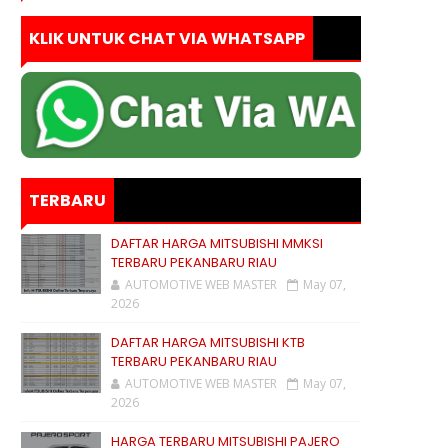
KLIK UNTUK CHAT VIA WHATSAPP
TERBARU
DAFTAR HARGA MITSUBISHI MMKSI
TERBARU PEKANBARU RIAU
AUTOMOTIVE WEB MASTER
May 07,
2026
DAFTAR HARGA MITSUBISHI KTB
TERBARU PEKANBARU RIAU
AUTOMOTIVE WEB MASTER
May 07,
2026
HARGA TERBARU MITSUBISHI PAJERO