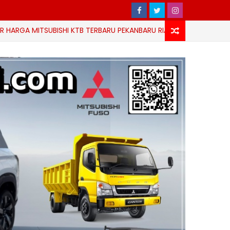
TSUBISHI KTB TERBARU PEKANBARU RIAU
HARGA 
HARGA