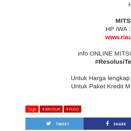
MITS
HP /WA 
www.ria
info ONLINE MITSU
#ResolusiTe
Untuk Harga lengka
Untuk Paket Kredit
Tags
# BROSUR
# FUSO
TWEET
SHARE