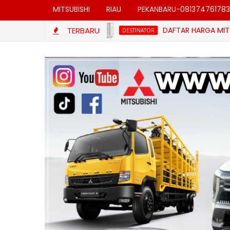
MITSUBISHI
RIAU
PEKANBARU-081374761783
TERBARU
DAFTAR HARGA MITSUBISHI MM
DESTINATOR