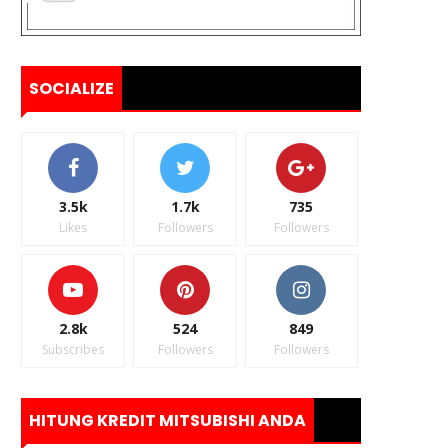
SOCIALIZE
3.5k
1.7k
735
Likes
Followers
Followers
2.8k
524
849
Subscribes
Followers
Followers
HITUNG KREDIT MITSUBISHI ANDA