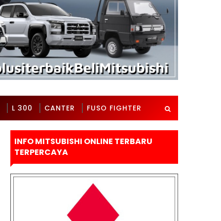
L 300
CANTER
FUSO FIGHTER
INFO MITSUBISHI ONLINE TERBARU
TERPERCAYA