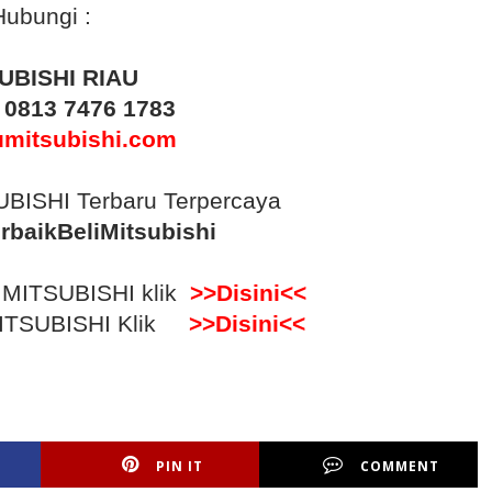
Hubungi :
UBISHI RIAU
:
0813 7476 1783
umitsubishi.com
BISHI Terbaru Terpercaya
rbaikBeliMitsubishi
p MITSUBISHI klik
>>Disini<<
 MITSUBISHI Klik
>>Disini<<
PIN IT
COMMENT