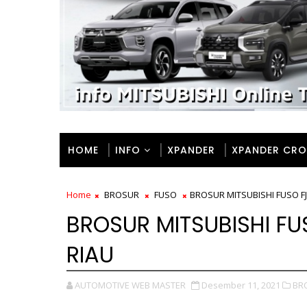
HOME
INFO
XPANDER
XPANDER CRO
Home
BROSUR
FUSO
BROSUR MITSUBISHI FUSO F
BROSUR MITSUBISHI FU
RIAU
AUTOMOTIVE WEB MASTER
Desember 11, 2021
BR