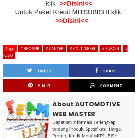
klik
>>Disini<<
Untuk Paket Kredit MITSUBISHI klik
>>Disini<<
Tags
# BROSUR
# CANTER
# COLT DIESEL
# EURO 4
#
FUSO
TWEET
SHARE
PIN IT
COMMENT
About AUTOMOTIVE
WEB MASTER
Dapatkan Informasi Terlengkap
tentang Produk, Spesifikasi, Harga,
Promo, Kredit Mobil MITSUBISHI