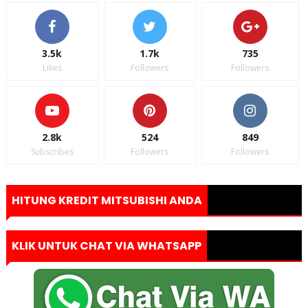
3.5k
1.7k
735
Likes
Followers
Followers
2.8k
524
849
Subscribes
Followers
Followers
HITUNG KREDIT MITSUBISHI ANDA
KLIK UNTUK CHAT VIA WHATSAPP